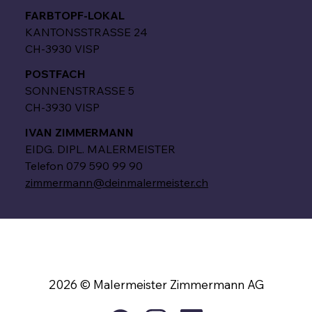
FARBTOPF-LOKAL
KANTONSSTRASSE 24
CH-3930 VISP
POSTFACH
SONNENSTRASSE 5
CH-3930 VISP
IVAN ZIMMERMANN
EIDG. DIPL. MALERMEISTER
Telefon
079 590 99 90
zimmermann@deinmalermeister.ch
Impressum
Datenschutz
2026 © Malermeister Zimmermann AG